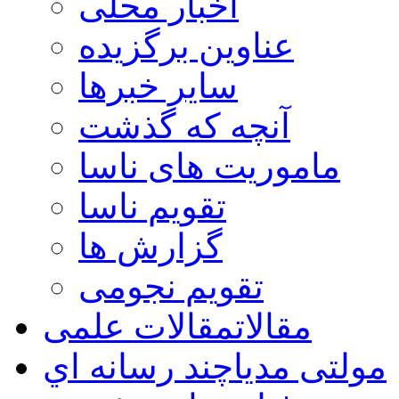
اخبار محلی
عناوین برگزیده
سایر خبرها
آنچه که گذشت
ماموریت های ناسا
تقویم ناسا
گزارش ها
تقویم نجومی
مقالات
مقالات علمی
مولتی مدیا
چند رسانه اي