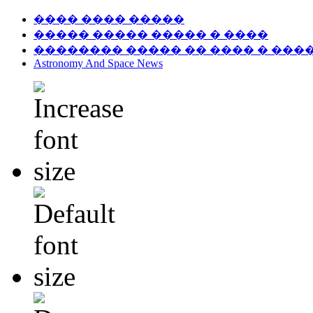
���� ���� �����
����� ����� ����� � ����
�������� ����� �� ���� � ���
Astronomy And Space News