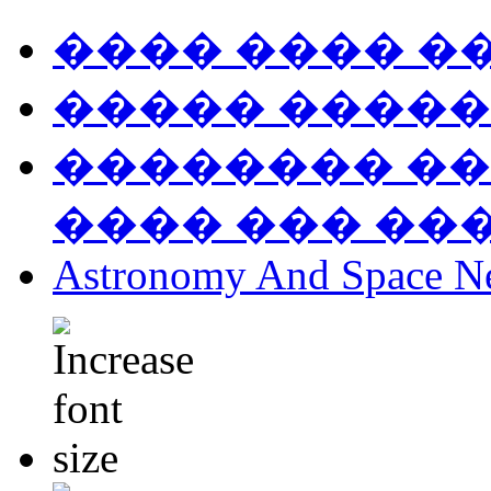
���� ���� �
����� �����
�������� ��
���� ��� ��
Astronomy And Space N