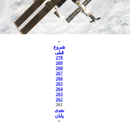
«
شروع
قبلی
270
269
268
267
266
265
264
263
262
261
بعدی
پایان
»