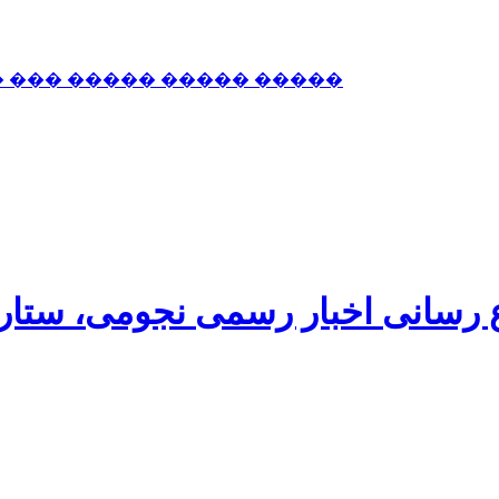
� ��� ����� ����� �����
اع رسانی اخبار رسمی نجومی، ستا