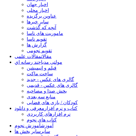
اخبار جهان
اخبار محلی
عناوین برگزیده
سایر خبرها
آنچه که گذشت
ماموریت های ناسا
تقویم ناسا
گزارش ها
تقویم نجومی
مقالات
مقالات علمی
مولتی مدیا
چند رسانه اي
فیلم و انیمیشن
ساخت ماکت
گالری های عکس - جدید
گالری های عکس - قدیمی
بخش صدا و مصاحبه
منابع سه بعدی
کودکان / بازی های فضایی
کتاب و نرم افزار
معرفی و دانلود
نرم افزارهای کاربردی
کتاب های نجوم
آموزش
آموزش نجوم
سایر
سایر بخش ها