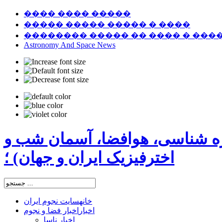
���� ���� �����
����� ����� ����� � ����
�������� ����� �� ���� � ���
Astronomy And Space News
ره شناسی، هوافضا، آسمان شب و
اخترفیزیک ایران و جهان) ؛
خانه
سایت نجوم ایران
اخبار
اخبار فضا و نجوم
اخبار ناسا