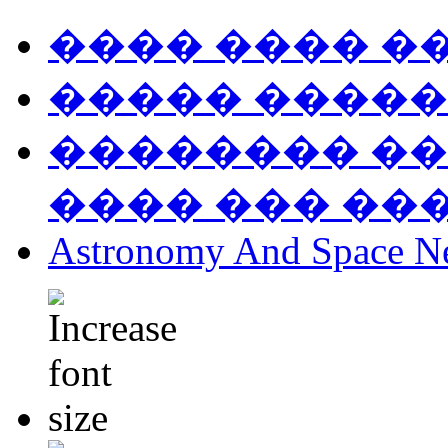
���� ���� �
����� �����
�������� ��
���� ��� ��
Astronomy And Space N