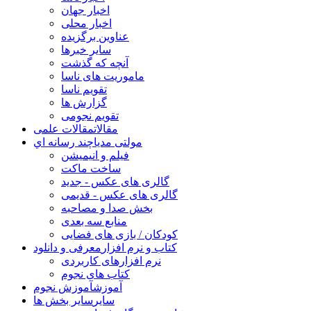
اخبار جهان
اخبار محلی
عناوین برگزیده
سایر خبرها
آنچه که گذشت
ماموریت های ناسا
تقویم ناسا
گزارش ها
تقویم نجومی
مقالات
مقالات علمی
مولتی مدیا
چند رسانه اي
فیلم و انیمیشن
ساخت ماکت
گالری های عکس - جدید
گالری های عکس - قدیمی
بخش صدا و مصاحبه
منابع سه بعدی
کودکان / بازی های فضایی
کتاب و نرم افزار
معرفی و دانلود
نرم افزارهای کاربردی
کتاب های نجوم
آموزش
آموزش نجوم
سایر
سایر بخش ها