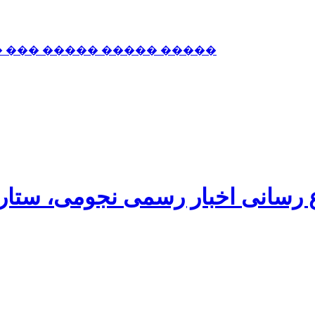
� ��� ����� ����� �����
اع رسانی اخبار رسمی نجومی، ستا