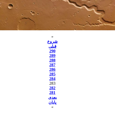
«
شروع
قبلی
290
289
288
287
286
285
284
283
282
281
بعدی
پایان
»