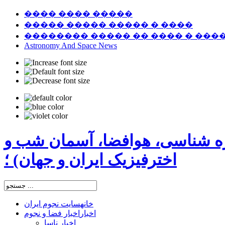
���� ���� �����
����� ����� ����� � ����
�������� ����� �� ���� � ���
Astronomy And Space News
ره شناسی، هوافضا، آسمان شب و
اخترفیزیک ایران و جهان) ؛
خانه
سایت نجوم ایران
اخبار
اخبار فضا و نجوم
اخبار ناسا