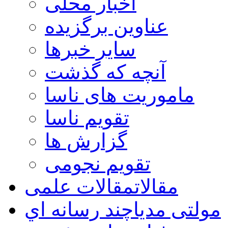
اخبار محلی
عناوین برگزیده
سایر خبرها
آنچه که گذشت
ماموریت های ناسا
تقویم ناسا
گزارش ها
تقویم نجومی
مقالات
مقالات علمی
مولتی مدیا
چند رسانه اي