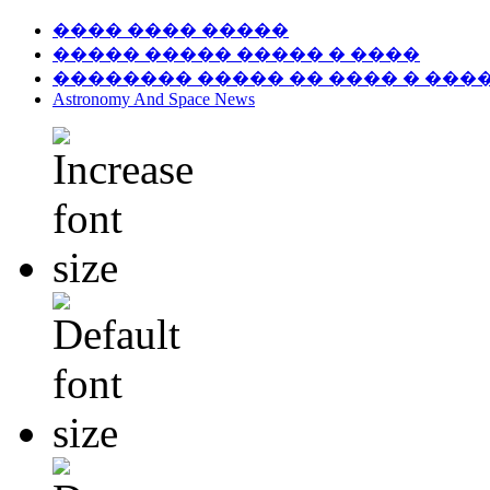
���� ���� �����
����� ����� ����� � ����
�������� ����� �� ���� � ���
Astronomy And Space News