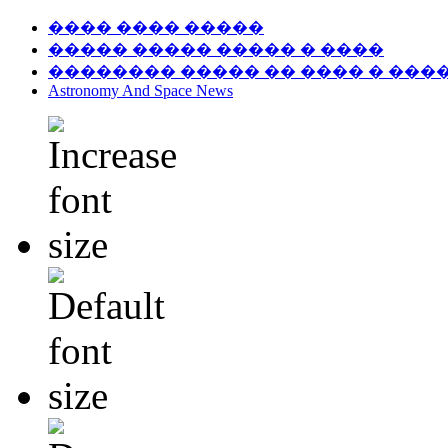
���� ���� �����
����� ����� ����� � ����
�������� ����� �� ���� � ���
Astronomy And Space News