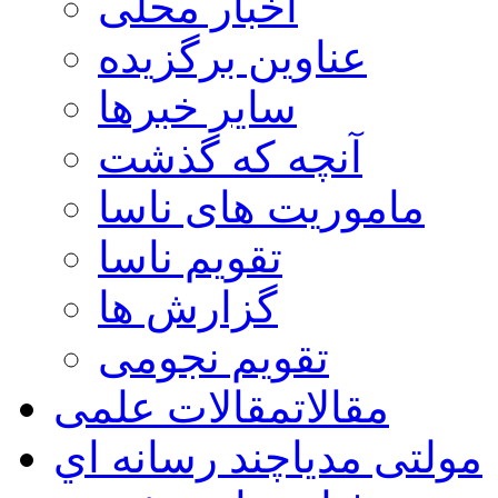
اخبار محلی
عناوین برگزیده
سایر خبرها
آنچه که گذشت
ماموریت های ناسا
تقویم ناسا
گزارش ها
تقویم نجومی
مقالات
مقالات علمی
مولتی مدیا
چند رسانه اي