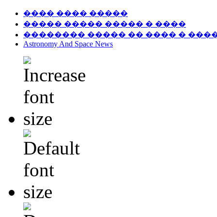
���� ���� �����
����� ����� ����� � ����
�������� ����� �� ���� � ���
Astronomy And Space News