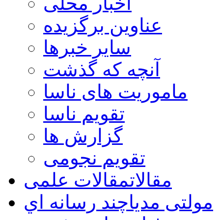
اخبار محلی
عناوین برگزیده
سایر خبرها
آنچه که گذشت
ماموریت های ناسا
تقویم ناسا
گزارش ها
تقویم نجومی
مقالات
مقالات علمی
مولتی مدیا
چند رسانه اي