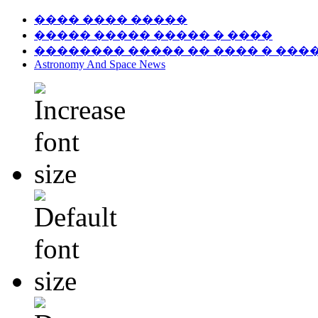
���� ���� �����
����� ����� ����� � ����
�������� ����� �� ���� � ���
Astronomy And Space News