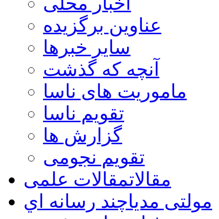
اخبار محلی
عناوین برگزیده
سایر خبرها
آنچه که گذشت
ماموریت های ناسا
تقویم ناسا
گزارش ها
تقویم نجومی
مقالات
مقالات علمی
مولتی مدیا
چند رسانه اي