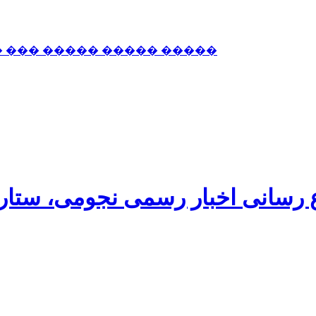
� ��� ����� ����� �����
اع رسانی اخبار رسمی نجومی، ستا