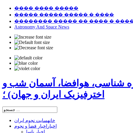
���� ���� �����
����� ����� ����� � ����
�������� ����� �� ���� � ���
Astronomy And Space News
ره شناسی، هوافضا، آسمان شب و
اخترفیزیک ایران و جهان) ؛
خانه
سایت نجوم ایران
اخبار
اخبار فضا و نجوم
اخبار ناسا