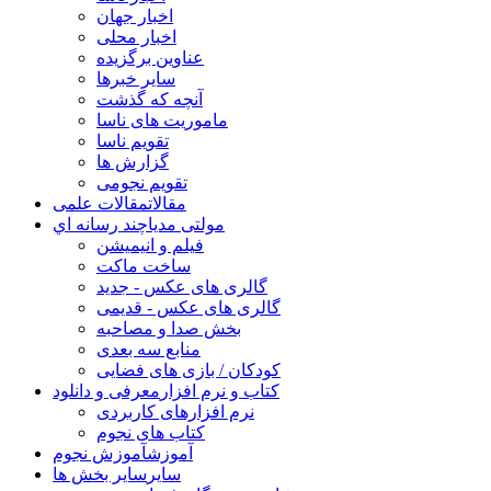
اخبار جهان
اخبار محلی
عناوین برگزیده
سایر خبرها
آنچه که گذشت
ماموریت های ناسا
تقویم ناسا
گزارش ها
تقویم نجومی
مقالات
مقالات علمی
مولتی مدیا
چند رسانه اي
فیلم و انیمیشن
ساخت ماکت
گالری های عکس - جدید
گالری های عکس - قدیمی
بخش صدا و مصاحبه
منابع سه بعدی
کودکان / بازی های فضایی
کتاب و نرم افزار
معرفی و دانلود
نرم افزارهای کاربردی
کتاب های نجوم
آموزش
آموزش نجوم
سایر
سایر بخش ها