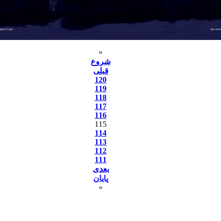
«
شروع
قبلی
120
119
118
117
116
115
114
113
112
111
بعدی
پایان
»