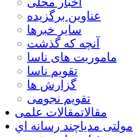
اخبار محلی
عناوین برگزیده
سایر خبرها
آنچه که گذشت
ماموریت های ناسا
تقویم ناسا
گزارش ها
تقویم نجومی
مقالات
مقالات علمی
مولتی مدیا
چند رسانه اي