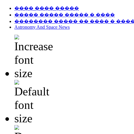
���� ���� �����
����� ����� ����� � ����
�������� ����� �� ���� � ���
Astronomy And Space News