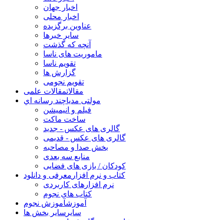
اخبار جهان
اخبار محلی
عناوین برگزیده
سایر خبرها
آنچه که گذشت
ماموریت های ناسا
تقویم ناسا
گزارش ها
تقویم نجومی
مقالات
مقالات علمی
مولتی مدیا
چند رسانه اي
فیلم و انیمیشن
ساخت ماکت
گالری های عکس - جدید
گالری های عکس - قدیمی
بخش صدا و مصاحبه
منابع سه بعدی
کودکان / بازی های فضایی
کتاب و نرم افزار
معرفی و دانلود
نرم افزارهای کاربردی
کتاب های نجوم
آموزش
آموزش نجوم
سایر
سایر بخش ها