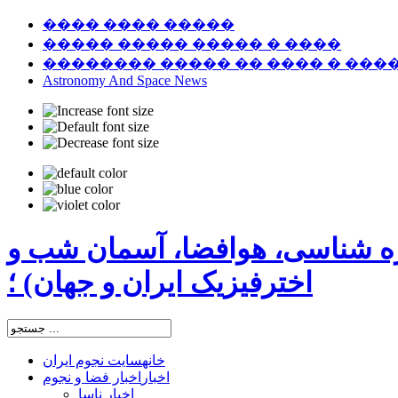
���� ���� �����
����� ����� ����� � ����
�������� ����� �� ���� � ���
Astronomy And Space News
ره شناسی، هوافضا، آسمان شب و
اخترفیزیک ایران و جهان) ؛
خانه
سایت نجوم ایران
اخبار
اخبار فضا و نجوم
اخبار ناسا