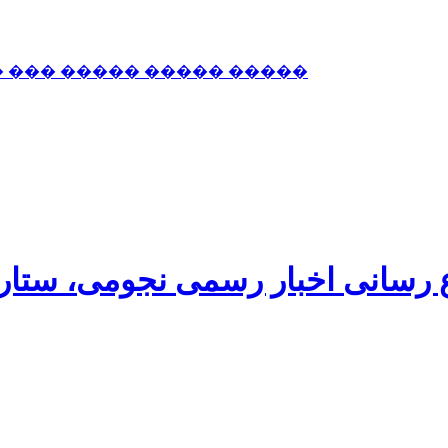
� ��� ����� ����� �����
اع رسانی اخبار رسمی نجومی، ستا