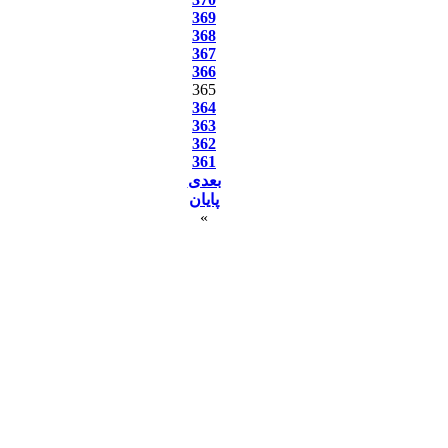
369
368
367
366
365
364
363
362
361
بعدی
پایان
»