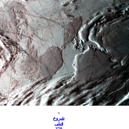
«
شروع
قبلی
370