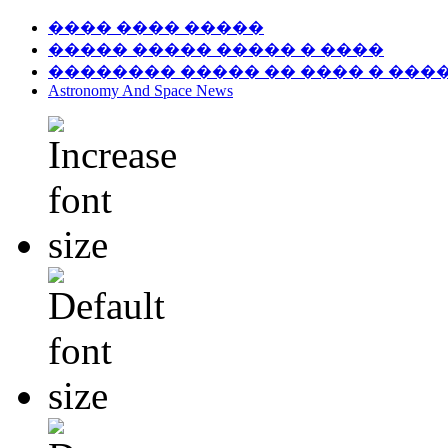
���� ���� �����
����� ����� ����� � ����
�������� ����� �� ���� � ���
Astronomy And Space News