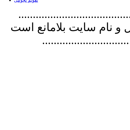
تقویم نجومی
................................. استفاده از
و نام سايت بلامانع است
..............................