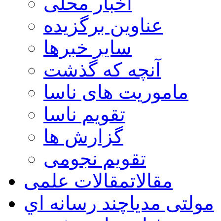
اخبار محلی
عناوین برگزیده
سایر خبرها
آنچه که گذشت
ماموریت های ناسا
تقویم ناسا
گزارش ها
تقویم نجومی
مقالات
مقالات علمی
مولتی مدیا
چند رسانه اي