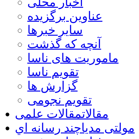
اخبار محلی
عناوین برگزیده
سایر خبرها
آنچه که گذشت
ماموریت های ناسا
تقویم ناسا
گزارش ها
تقویم نجومی
مقالات
مقالات علمی
مولتی مدیا
چند رسانه اي