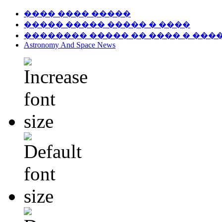
���� ���� �����
����� ����� ����� � ����
�������� ����� �� ���� � ���
Astronomy And Space News