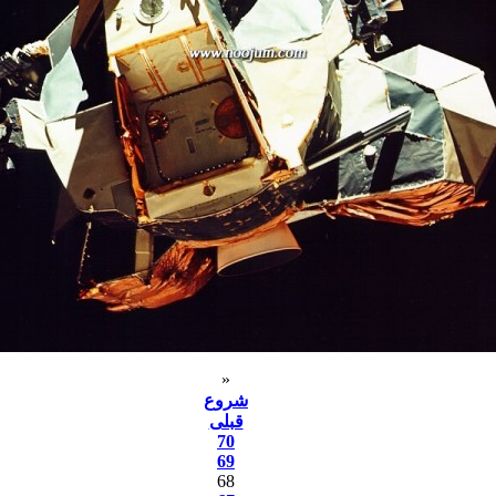
«
شروع
قبلی
70
69
68