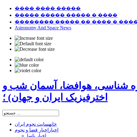
���� ���� �����
����� ����� ����� � ����
�������� ����� �� ���� � ���
Astronomy And Space News
ره شناسی، هوافضا، آسمان شب و
اخترفیزیک ایران و جهان) ؛
خانه
سایت نجوم ایران
اخبار
اخبار فضا و نجوم
اخبار ناسا