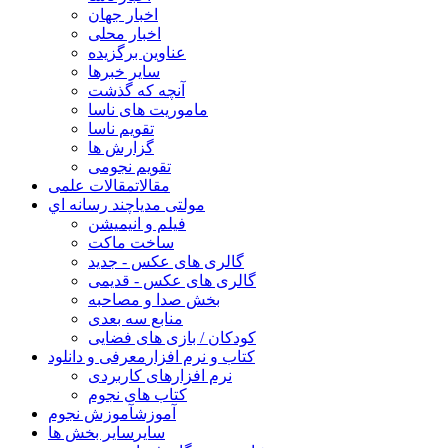
اخبار جهان
اخبار محلی
عناوین برگزیده
سایر خبرها
آنچه که گذشت
ماموریت های ناسا
تقویم ناسا
گزارش ها
تقویم نجومی
مقالات
مقالات علمی
مولتی مدیا
چند رسانه اي
فیلم و انیمیشن
ساخت ماکت
گالری های عکس - جدید
گالری های عکس - قدیمی
بخش صدا و مصاحبه
منابع سه بعدی
کودکان / بازی های فضایی
کتاب و نرم افزار
معرفی و دانلود
نرم افزارهای کاربردی
کتاب های نجوم
آموزش
آموزش نجوم
سایر
سایر بخش ها