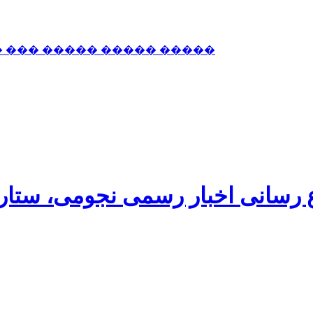
� ��� ����� ����� �����
اع رسانی اخبار رسمی نجومی، ستا