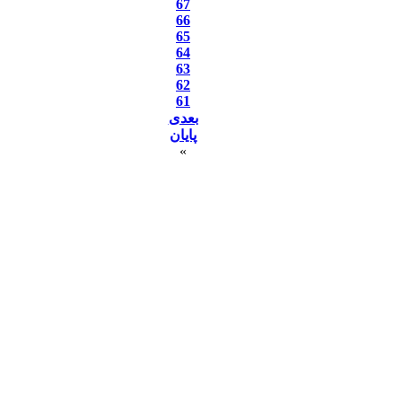
67
66
65
64
63
62
61
بعدی
پایان
»