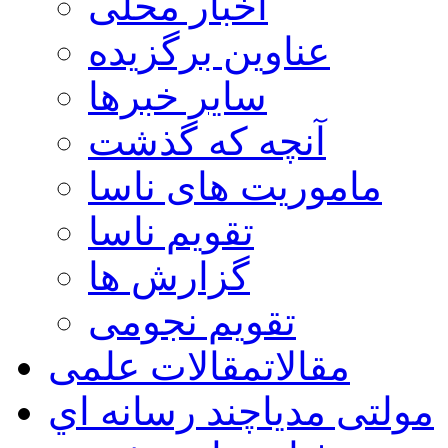
اخبار محلی
عناوین برگزیده
سایر خبرها
آنچه که گذشت
ماموریت های ناسا
تقویم ناسا
گزارش ها
تقویم نجومی
مقالات
مقالات علمی
مولتی مدیا
چند رسانه اي