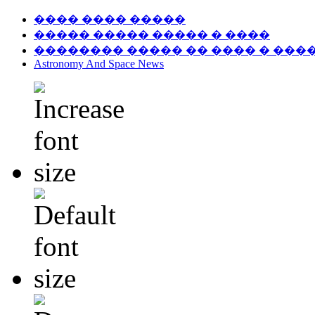
���� ���� �����
����� ����� ����� � ����
�������� ����� �� ���� � ���
Astronomy And Space News