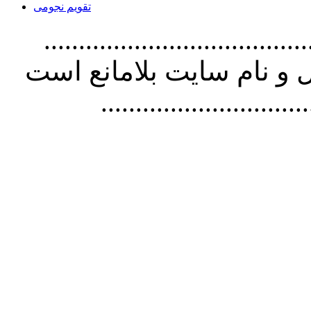
تقویم نجومی
................................. استفاده از
و نام سايت بلامانع است
..............................