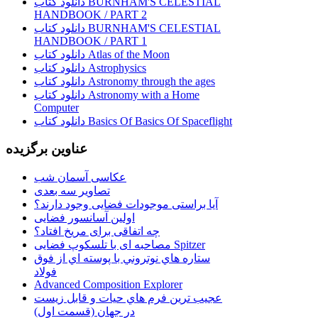
دانلود کتاب BURNHAM'S CELESTIAL
HANDBOOK / PART 2
دانلود کتاب BURNHAM'S CELESTIAL
HANDBOOK / PART 1
دانلود کتاب Atlas of the Moon
دانلود کتاب Astrophysics
دانلود کتاب Astronomy through the ages
دانلود کتاب Astronomy with a Home
Computer
دانلود کتاب Basics Of Basics Of Spaceflight
عناوین برگزیده
عکاسی آسمان شب
تصاویر سه بعدی
آیا براستی موجودات فضایی وجود دارند؟
اولین آسانسور فضایی
چه اتفاقی برای مریخ افتاد؟
مصاحبه ای با تلسکوپ فضایی Spitzer
ستاره هاي نوتروني با پوسته اي از فوق
فولاد
Advanced Composition Explorer
عجیب ترین فرم هاي حيات و قابل زيست
در جهان (قسمت اول)