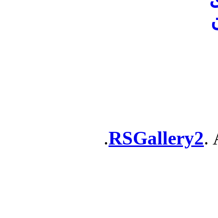
ن
RSGallery2
. 