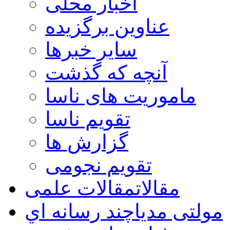
اخبار محلی
عناوین برگزیده
سایر خبرها
آنچه که گذشت
ماموریت های ناسا
تقویم ناسا
گزارش ها
تقویم نجومی
مقالات
مقالات علمی
مولتی مدیا
چند رسانه اي