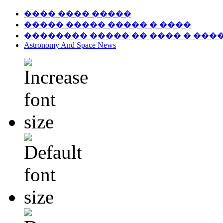
���� ���� �����
����� ����� ����� � ����
�������� ����� �� ���� � ���
Astronomy And Space News