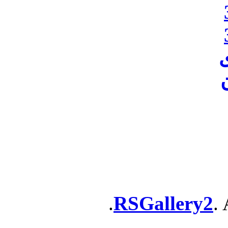
ن
RSGallery2
. 