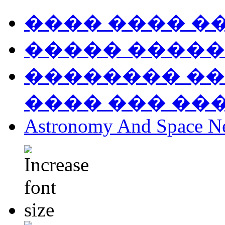
���� ���� �
����� �����
�������� ��
���� ��� ��
Astronomy And Space N