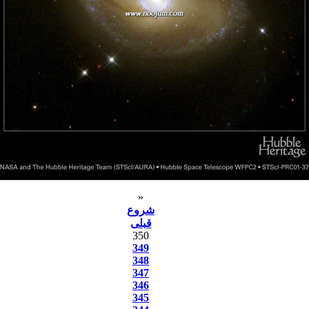
«
شروع
قبلی
350
349
348
347
346
345