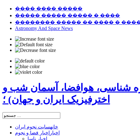
���� ���� �����
����� ����� ����� � ����
�������� ����� �� ���� � ���
Astronomy And Space News
ره شناسی، هوافضا، آسمان شب و
اخترفیزیک ایران و جهان) ؛
خانه
سایت نجوم ایران
اخبار
اخبار فضا و نجوم
اخبار ناسا