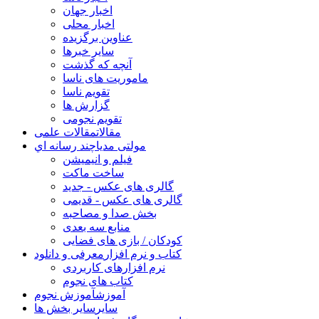
اخبار جهان
اخبار محلی
عناوین برگزیده
سایر خبرها
آنچه که گذشت
ماموریت های ناسا
تقویم ناسا
گزارش ها
تقویم نجومی
مقالات
مقالات علمی
مولتی مدیا
چند رسانه اي
فیلم و انیمیشن
ساخت ماکت
گالری های عکس - جدید
گالری های عکس - قدیمی
بخش صدا و مصاحبه
منابع سه بعدی
کودکان / بازی های فضایی
کتاب و نرم افزار
معرفی و دانلود
نرم افزارهای کاربردی
کتاب های نجوم
آموزش
آموزش نجوم
سایر
سایر بخش ها