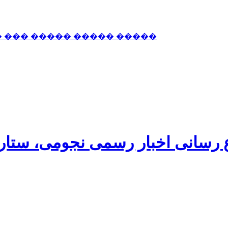
� ��� ����� ����� �����
اع رسانی اخبار رسمی نجومی، ستا