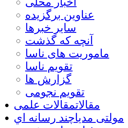
اخبار محلی
عناوین برگزیده
سایر خبرها
آنچه که گذشت
ماموریت های ناسا
تقویم ناسا
گزارش ها
تقویم نجومی
مقالات
مقالات علمی
مولتی مدیا
چند رسانه اي