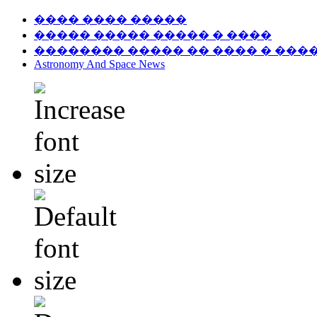
���� ���� �����
����� ����� ����� � ����
�������� ����� �� ���� � ���
Astronomy And Space News