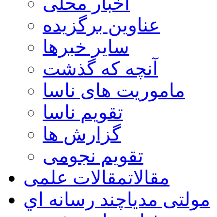
اخبار محلی
عناوین برگزیده
سایر خبرها
آنچه که گذشت
ماموریت های ناسا
تقویم ناسا
گزارش ها
تقویم نجومی
مقالات
مقالات علمی
مولتی مدیا
چند رسانه اي