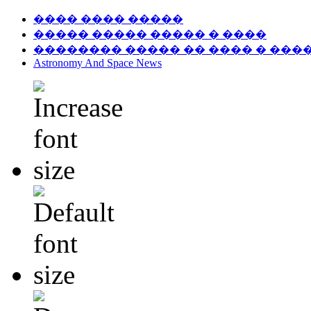
���� ���� �����
����� ����� ����� � ����
�������� ����� �� ���� � ���
Astronomy And Space News