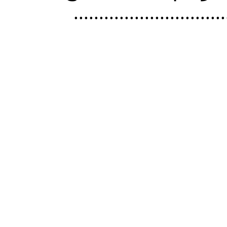
..............................