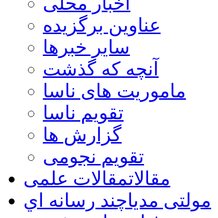
اخبار محلی
عناوین برگزیده
سایر خبرها
آنچه که گذشت
ماموریت های ناسا
تقویم ناسا
گزارش ها
تقویم نجومی
مقالات
مقالات علمی
مولتی مدیا
چند رسانه اي