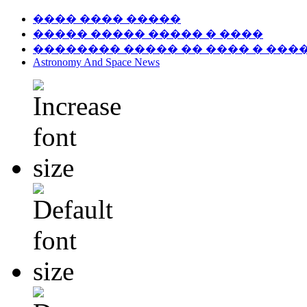
���� ���� �����
����� ����� ����� � ����
�������� ����� �� ���� � ���
Astronomy And Space News