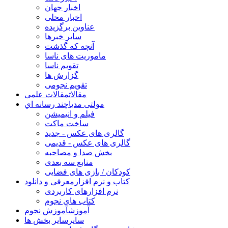
اخبار جهان
اخبار محلی
عناوین برگزیده
سایر خبرها
آنچه که گذشت
ماموریت های ناسا
تقویم ناسا
گزارش ها
تقویم نجومی
مقالات
مقالات علمی
مولتی مدیا
چند رسانه اي
فیلم و انیمیشن
ساخت ماکت
گالری های عکس - جدید
گالری های عکس - قدیمی
بخش صدا و مصاحبه
منابع سه بعدی
کودکان / بازی های فضایی
کتاب و نرم افزار
معرفی و دانلود
نرم افزارهای کاربردی
کتاب های نجوم
آموزش
آموزش نجوم
سایر
سایر بخش ها