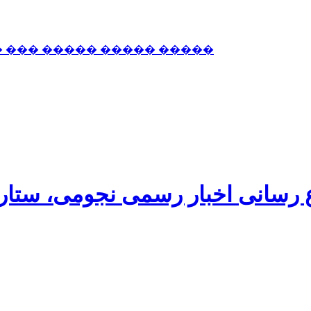
� ��� ����� ����� �����
اع رسانی اخبار رسمی نجومی، ستا