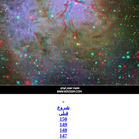
«
شروع
قبلی
150
149
148
147