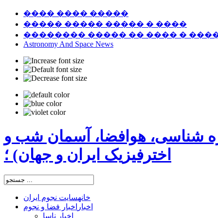
���� ���� �����
����� ����� ����� � ����
�������� ����� �� ���� � ���
Astronomy And Space News
ره شناسی، هوافضا، آسمان شب و
اخترفیزیک ایران و جهان) ؛
خانه
سایت نجوم ایران
اخبار
اخبار فضا و نجوم
اخبار ناسا