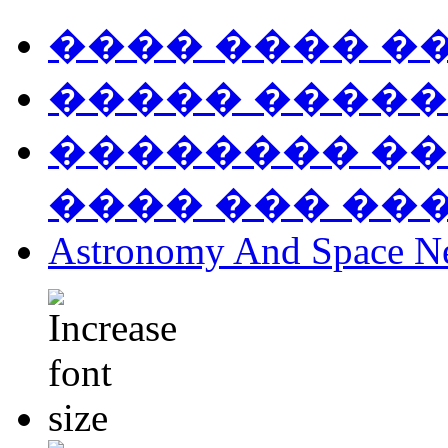
���� ���� �
����� �����
�������� ��
���� ��� ��
Astronomy And Space N