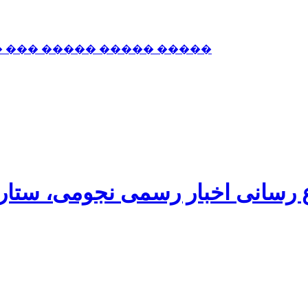
� ��� ����� ����� �����
اع رسانی اخبار رسمی نجومی، ستا