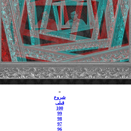
«
شروع
قبلی
100
99
98
97
96