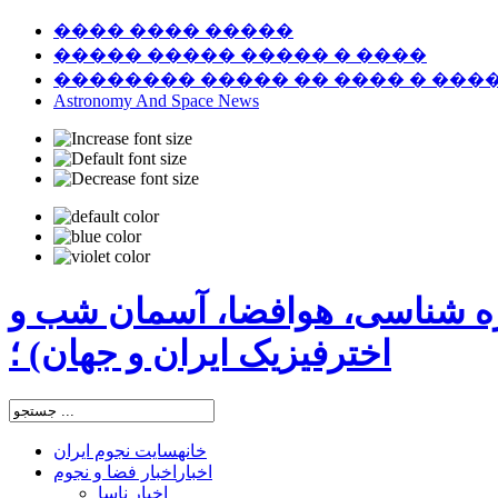
���� ���� �����
����� ����� ����� � ����
�������� ����� �� ���� � ���
Astronomy And Space News
ره شناسی، هوافضا، آسمان شب و
اخترفیزیک ایران و جهان) ؛
خانه
سایت نجوم ایران
اخبار
اخبار فضا و نجوم
اخبار ناسا