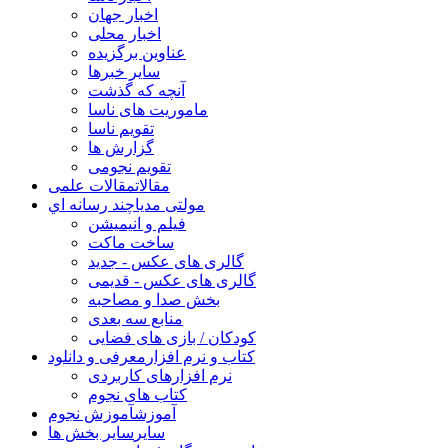
اخبار جهان
اخبار محلی
عناوین برگزیده
سایر خبرها
آنچه که گذشت
ماموریت های ناسا
تقویم ناسا
گزارش ها
تقویم نجومی
مقالات
مقالات علمی
مولتی مدیا
چند رسانه اي
فیلم و انیمیشن
ساخت ماکت
گالری های عکس - جدید
گالری های عکس - قدیمی
بخش صدا و مصاحبه
منابع سه بعدی
کودکان / بازی های فضایی
کتاب و نرم افزار
معرفی و دانلود
نرم افزارهای کاربردی
کتاب های نجوم
آموزش
آموزش نجوم
سایر
سایر بخش ها