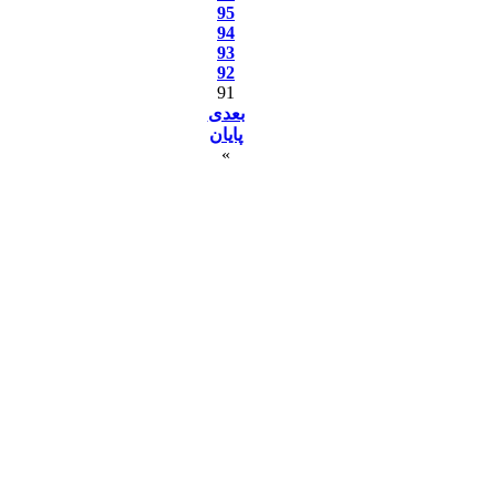
95
94
93
92
91
بعدی
پایان
»