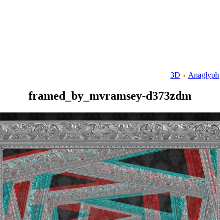
3D
Anaglyph
framed_by_mvramsey-d373zdm