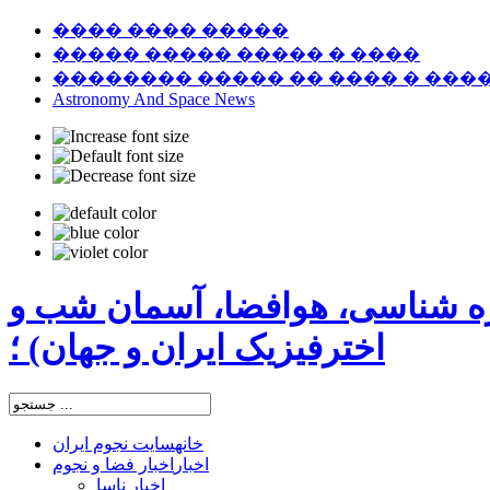
���� ���� �����
����� ����� ����� � ����
�������� ����� �� ���� � ���
Astronomy And Space News
ره شناسی، هوافضا، آسمان شب و
اخترفیزیک ایران و جهان) ؛
خانه
سایت نجوم ایران
اخبار
اخبار فضا و نجوم
اخبار ناسا