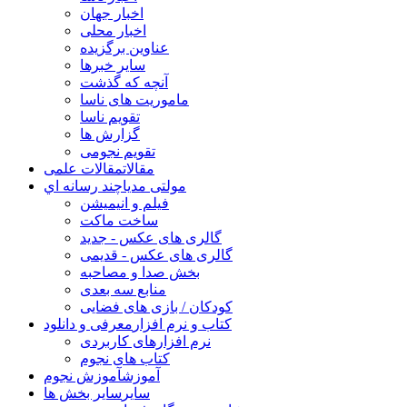
اخبار جهان
اخبار محلی
عناوین برگزیده
سایر خبرها
آنچه که گذشت
ماموریت های ناسا
تقویم ناسا
گزارش ها
تقویم نجومی
مقالات
مقالات علمی
مولتی مدیا
چند رسانه اي
فیلم و انیمیشن
ساخت ماکت
گالری های عکس - جدید
گالری های عکس - قدیمی
بخش صدا و مصاحبه
منابع سه بعدی
کودکان / بازی های فضایی
کتاب و نرم افزار
معرفی و دانلود
نرم افزارهای کاربردی
کتاب های نجوم
آموزش
آموزش نجوم
سایر
سایر بخش ها