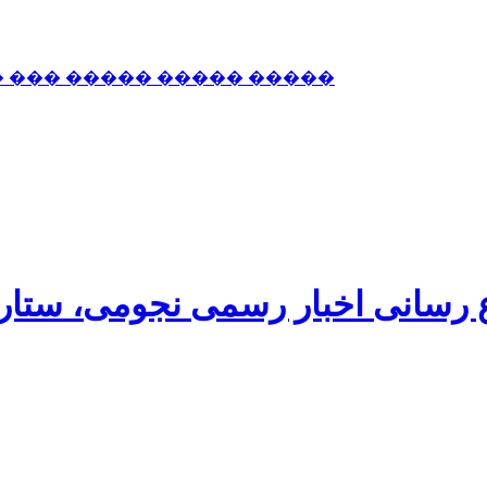
� ��� ����� ����� �����
اع رسانی اخبار رسمی نجومی، ستا