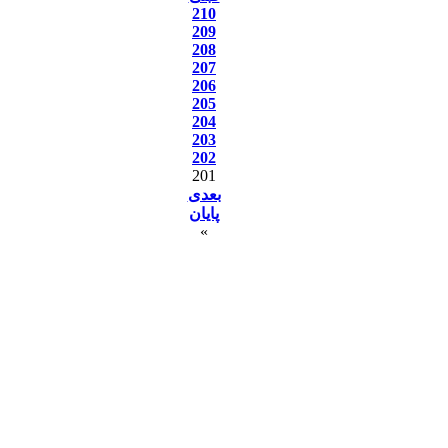
210
209
208
207
206
205
204
203
202
201
بعدی
پایان
»