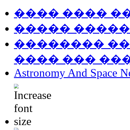
���� ���� �
����� �����
�������� ��
���� ��� ��
Astronomy And Space N