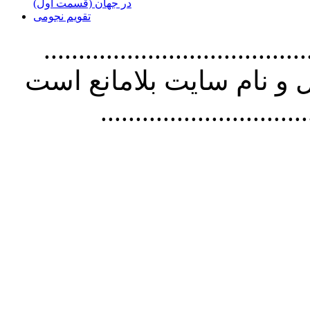
در جهان (قسمت اول)
تقویم نجومی
................................. استفاده از
و نام سايت بلامانع است
..............................