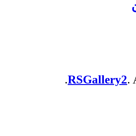
ن
RSGallery2
. 