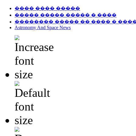
���� ���� �����
����� ����� ����� � ����
�������� ����� �� ���� � ���
Astronomy And Space News