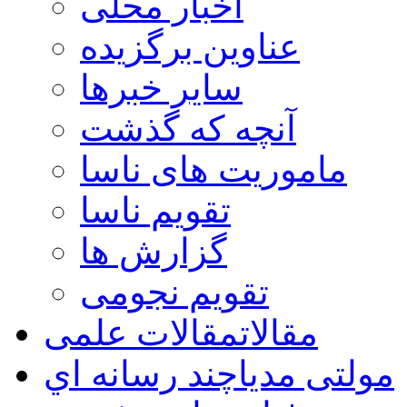
اخبار محلی
عناوین برگزیده
سایر خبرها
آنچه که گذشت
ماموریت های ناسا
تقویم ناسا
گزارش ها
تقویم نجومی
مقالات
مقالات علمی
مولتی مدیا
چند رسانه اي