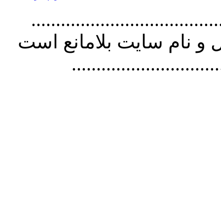
................................. استفاده از
و نام سايت بلامانع است
..............................