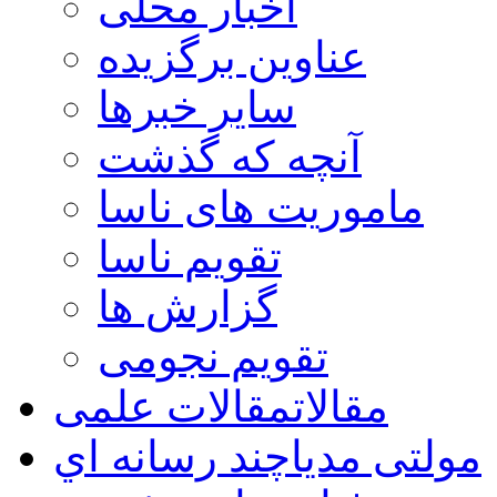
اخبار محلی
عناوین برگزیده
سایر خبرها
آنچه که گذشت
ماموریت های ناسا
تقویم ناسا
گزارش ها
تقویم نجومی
مقالات
مقالات علمی
مولتی مدیا
چند رسانه اي