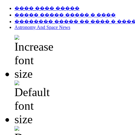
���� ���� �����
����� ����� ����� � ����
�������� ����� �� ���� � ���
Astronomy And Space News