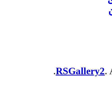
ن
RSGallery2
. 