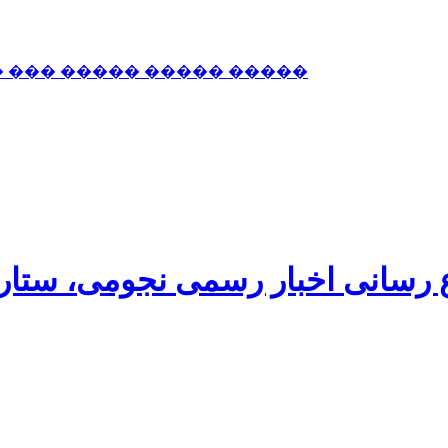
� ��� ����� ����� �����
اع رسانی اخبار رسمی نجومی، ستا