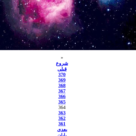
«
شروع
قبلی
370
369
368
367
366
365
364
363
362
361
بعدی
پایان