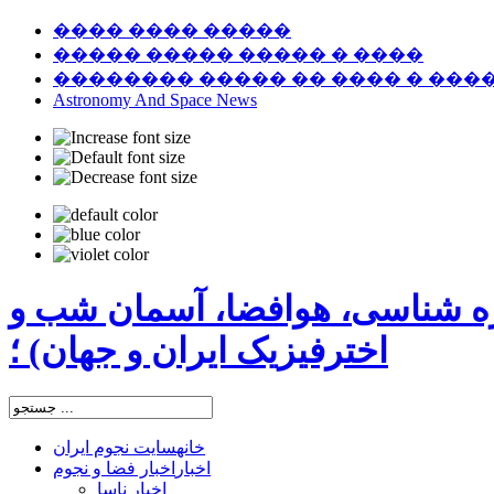
���� ���� �����
����� ����� ����� � ����
�������� ����� �� ���� � ���
Astronomy And Space News
ره شناسی، هوافضا، آسمان شب و
اخترفیزیک ایران و جهان) ؛
خانه
سایت نجوم ایران
اخبار
اخبار فضا و نجوم
اخبار ناسا