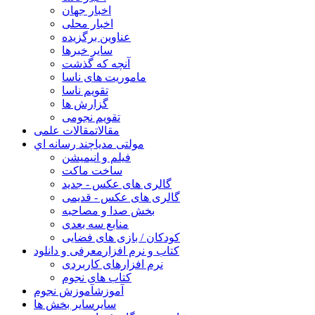
اخبار جهان
اخبار محلی
عناوین برگزیده
سایر خبرها
آنچه که گذشت
ماموریت های ناسا
تقویم ناسا
گزارش ها
تقویم نجومی
مقالات
مقالات علمی
مولتی مدیا
چند رسانه اي
فیلم و انیمیشن
ساخت ماکت
گالری های عکس - جدید
گالری های عکس - قدیمی
بخش صدا و مصاحبه
منابع سه بعدی
کودکان / بازی های فضایی
کتاب و نرم افزار
معرفی و دانلود
نرم افزارهای کاربردی
کتاب های نجوم
آموزش
آموزش نجوم
سایر
سایر بخش ها