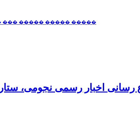
� ��� ����� ����� �����
اع رسانی اخبار رسمی نجومی، ستا