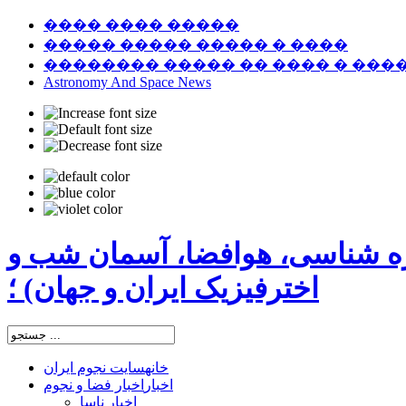
���� ���� �����
����� ����� ����� � ����
�������� ����� �� ���� � ���
Astronomy And Space News
ره شناسی، هوافضا، آسمان شب و
اخترفیزیک ایران و جهان) ؛
خانه
سایت نجوم ایران
اخبار
اخبار فضا و نجوم
اخبار ناسا