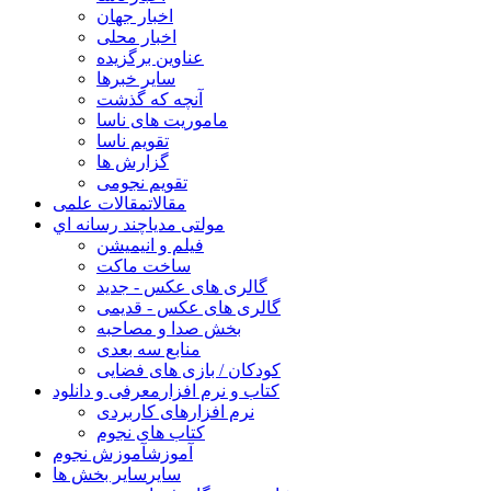
اخبار جهان
اخبار محلی
عناوین برگزیده
سایر خبرها
آنچه که گذشت
ماموریت های ناسا
تقویم ناسا
گزارش ها
تقویم نجومی
مقالات
مقالات علمی
مولتی مدیا
چند رسانه اي
فیلم و انیمیشن
ساخت ماکت
گالری های عکس - جدید
گالری های عکس - قدیمی
بخش صدا و مصاحبه
منابع سه بعدی
کودکان / بازی های فضایی
کتاب و نرم افزار
معرفی و دانلود
نرم افزارهای کاربردی
کتاب های نجوم
آموزش
آموزش نجوم
سایر
سایر بخش ها