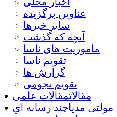
اخبار محلی
عناوین برگزیده
سایر خبرها
آنچه که گذشت
ماموریت های ناسا
تقویم ناسا
گزارش ها
تقویم نجومی
مقالات
مقالات علمی
مولتی مدیا
چند رسانه اي