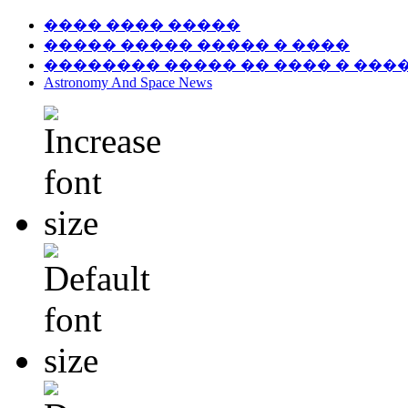
���� ���� �����
����� ����� ����� � ����
�������� ����� �� ���� � ���
Astronomy And Space News