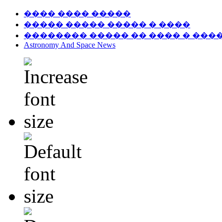
���� ���� �����
����� ����� ����� � ����
�������� ����� �� ���� � ���
Astronomy And Space News