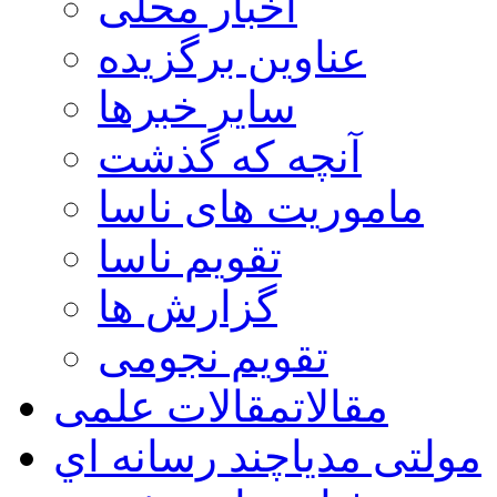
اخبار محلی
عناوین برگزیده
سایر خبرها
آنچه که گذشت
ماموریت های ناسا
تقویم ناسا
گزارش ها
تقویم نجومی
مقالات
مقالات علمی
مولتی مدیا
چند رسانه اي