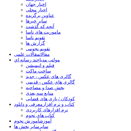
اخبار جهان
اخبار محلی
عناوین برگزیده
سایر خبرها
آنچه که گذشت
ماموریت های ناسا
تقویم ناسا
گزارش ها
تقویم نجومی
مقالات
مقالات علمی
مولتی مدیا
چند رسانه اي
فیلم و انیمیشن
ساخت ماکت
گالری های عکس - جدید
گالری های عکس - قدیمی
بخش صدا و مصاحبه
منابع سه بعدی
کودکان / بازی های فضایی
کتاب و نرم افزار
معرفی و دانلود
نرم افزارهای کاربردی
کتاب های نجوم
آموزش
آموزش نجوم
سایر
سایر بخش ها