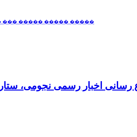
� ��� ����� ����� �����
اع رسانی اخبار رسمی نجومی، ستا