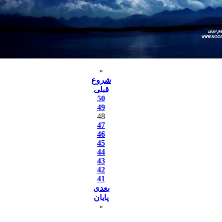
«
شروع
قبلی
50
49
48
47
46
45
44
43
42
41
بعدی
پایان
»