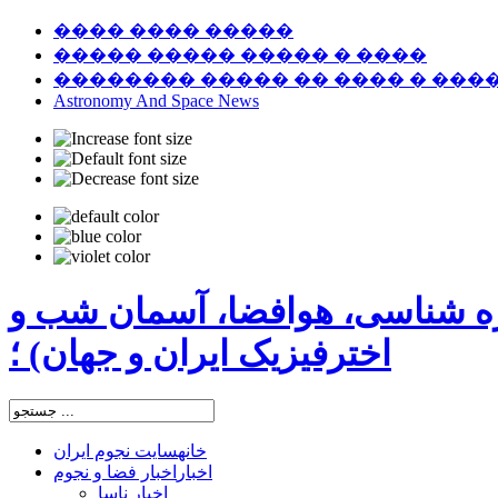
���� ���� �����
����� ����� ����� � ����
�������� ����� �� ���� � ���
Astronomy And Space News
ره شناسی، هوافضا، آسمان شب و
اخترفیزیک ایران و جهان) ؛
خانه
سایت نجوم ایران
اخبار
اخبار فضا و نجوم
اخبار ناسا