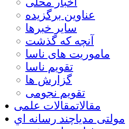
اخبار محلی
عناوین برگزیده
سایر خبرها
آنچه که گذشت
ماموریت های ناسا
تقویم ناسا
گزارش ها
تقویم نجومی
مقالات
مقالات علمی
مولتی مدیا
چند رسانه اي