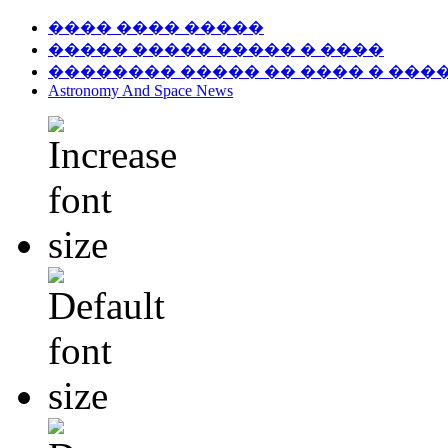
���� ���� �����
����� ����� ����� � ����
�������� ����� �� ���� � ���
Astronomy And Space News