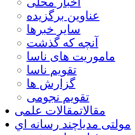
اخبار محلی
عناوین برگزیده
سایر خبرها
آنچه که گذشت
ماموریت های ناسا
تقویم ناسا
گزارش ها
تقویم نجومی
مقالات
مقالات علمی
مولتی مدیا
چند رسانه اي