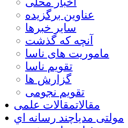
اخبار محلی
عناوین برگزیده
سایر خبرها
آنچه که گذشت
ماموریت های ناسا
تقویم ناسا
گزارش ها
تقویم نجومی
مقالات
مقالات علمی
مولتی مدیا
چند رسانه اي