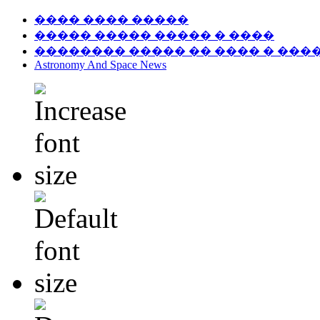
���� ���� �����
����� ����� ����� � ����
�������� ����� �� ���� � ���
Astronomy And Space News