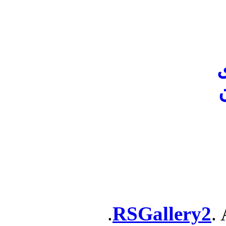
ن
RSGallery2
. 