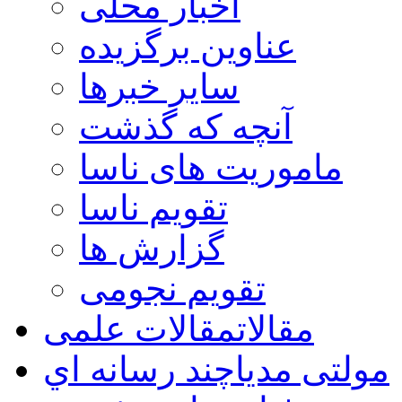
اخبار محلی
عناوین برگزیده
سایر خبرها
آنچه که گذشت
ماموریت های ناسا
تقویم ناسا
گزارش ها
تقویم نجومی
مقالات
مقالات علمی
مولتی مدیا
چند رسانه اي