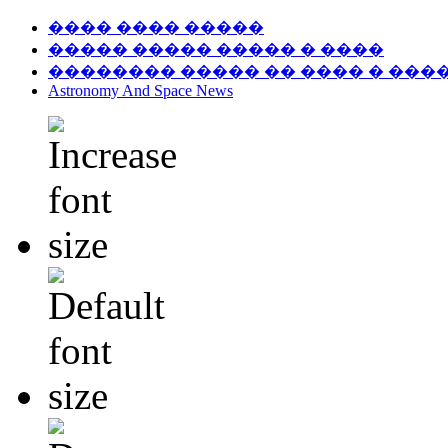
���� ���� �����
����� ����� ����� � ����
�������� ����� �� ���� � ���
Astronomy And Space News