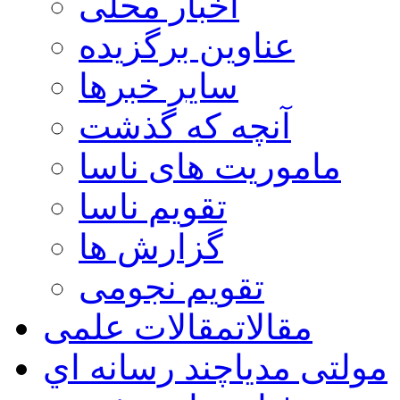
اخبار محلی
عناوین برگزیده
سایر خبرها
آنچه که گذشت
ماموریت های ناسا
تقویم ناسا
گزارش ها
تقویم نجومی
مقالات
مقالات علمی
مولتی مدیا
چند رسانه اي