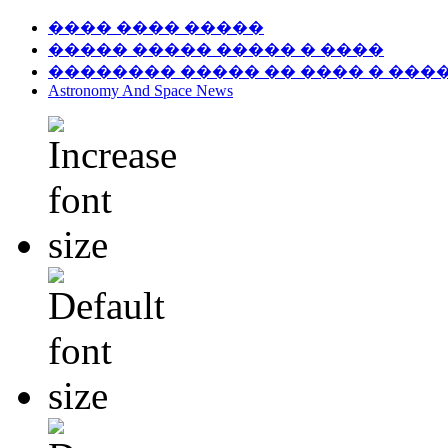
���� ���� �����
����� ����� ����� � ����
�������� ����� �� ���� � ���
Astronomy And Space News