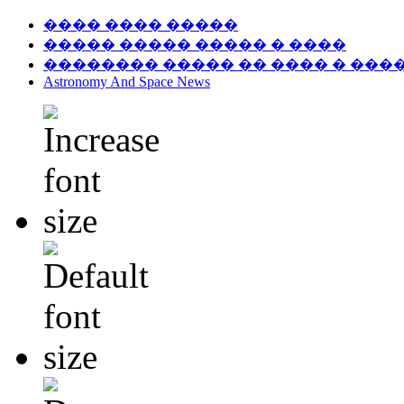
���� ���� �����
����� ����� ����� � ����
�������� ����� �� ���� � ���
Astronomy And Space News