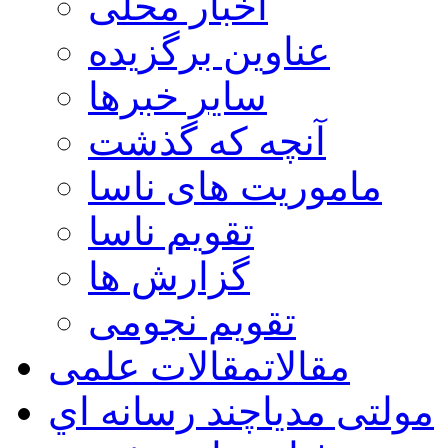
اخبار محلی
عناوین برگزیده
سایر خبرها
آنچه که گذشت
ماموریت های ناسا
تقویم ناسا
گزارش ها
تقویم نجومی
مقالات
مقالات علمی
مولتی مدیا
چند رسانه اي