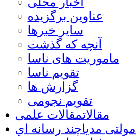
اخبار محلی
عناوین برگزیده
سایر خبرها
آنچه که گذشت
ماموریت های ناسا
تقویم ناسا
گزارش ها
تقویم نجومی
مقالات
مقالات علمی
مولتی مدیا
چند رسانه اي