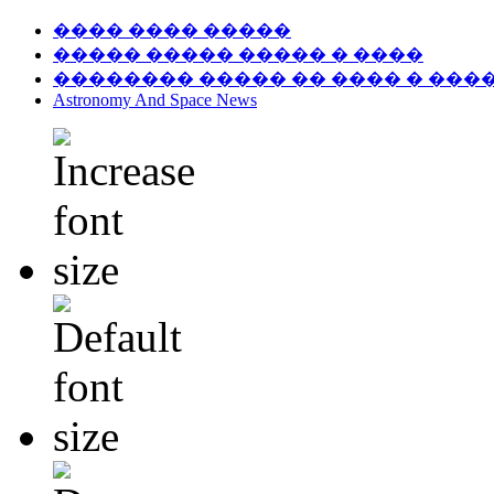
���� ���� �����
����� ����� ����� � ����
�������� ����� �� ���� � ���
Astronomy And Space News