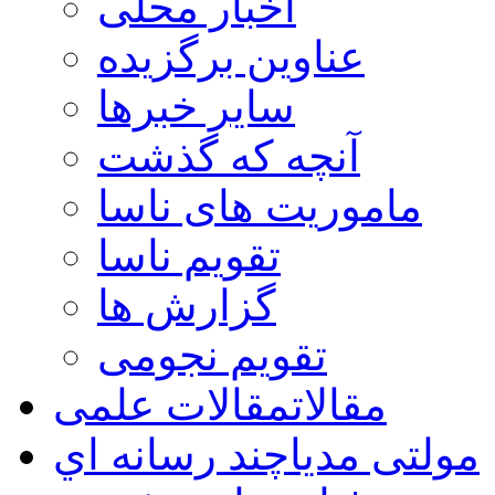
اخبار محلی
عناوین برگزیده
سایر خبرها
آنچه که گذشت
ماموریت های ناسا
تقویم ناسا
گزارش ها
تقویم نجومی
مقالات
مقالات علمی
مولتی مدیا
چند رسانه اي