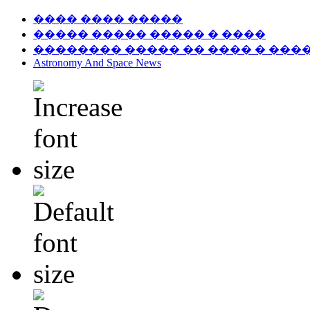
���� ���� �����
����� ����� ����� � ����
�������� ����� �� ���� � ���
Astronomy And Space News