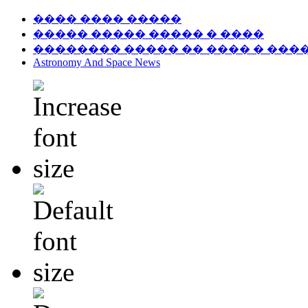
���� ���� �����
����� ����� ����� � ����
�������� ����� �� ���� � ���
Astronomy And Space News