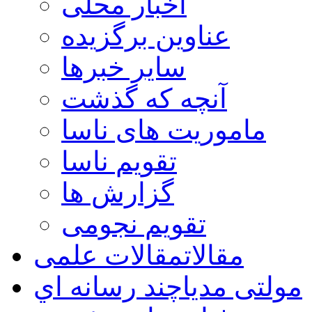
اخبار محلی
عناوین برگزیده
سایر خبرها
آنچه که گذشت
ماموریت های ناسا
تقویم ناسا
گزارش ها
تقویم نجومی
مقالات
مقالات علمی
مولتی مدیا
چند رسانه اي