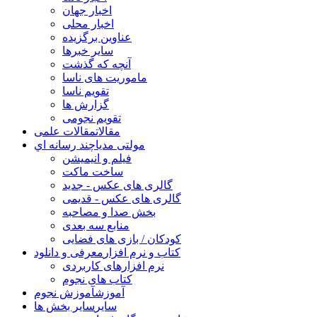
اخبار جهان
اخبار محلی
عناوین برگزیده
سایر خبرها
آنچه که گذشت
ماموریت های ناسا
تقویم ناسا
گزارش ها
تقویم نجومی
مقالات
مقالات علمی
مولتی مدیا
چند رسانه اي
فیلم و انیمیشن
ساخت ماکت
گالری های عکس - جدید
گالری های عکس - قدیمی
بخش صدا و مصاحبه
منابع سه بعدی
کودکان / بازی های فضایی
کتاب و نرم افزار
معرفی و دانلود
نرم افزارهای کاربردی
کتاب های نجوم
آموزش
آموزش نجوم
سایر
سایر بخش ها