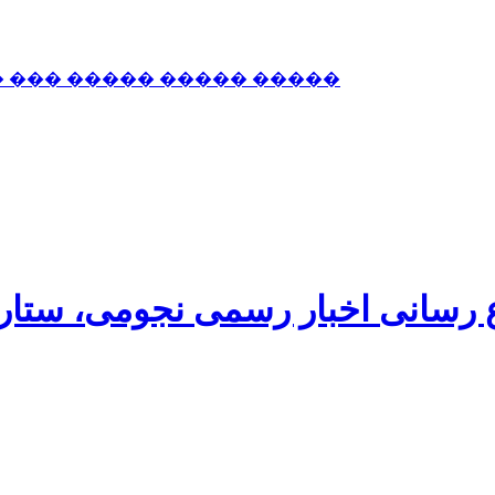
� ��� ����� ����� �����
اع رسانی اخبار رسمی نجومی، ستا