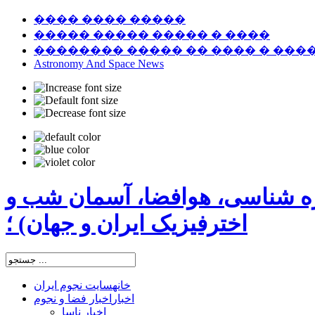
���� ���� �����
����� ����� ����� � ����
�������� ����� �� ���� � ���
Astronomy And Space News
ره شناسی، هوافضا، آسمان شب و
اخترفیزیک ایران و جهان) ؛
خانه
سایت نجوم ایران
اخبار
اخبار فضا و نجوم
اخبار ناسا