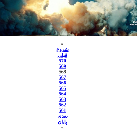
«
شروع
قبلی
570
569
568
567
566
565
564
563
562
561
بعدی
پایان
»