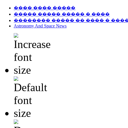
���� ���� �����
����� ����� ����� � ����
�������� ����� �� ���� � ���
Astronomy And Space News