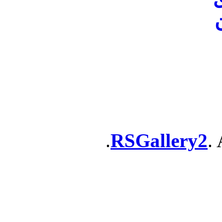
ن
RSGallery2
. 