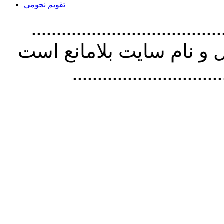
تقویم نجومی
................................. استفاده از
و نام سايت بلامانع است
..............................