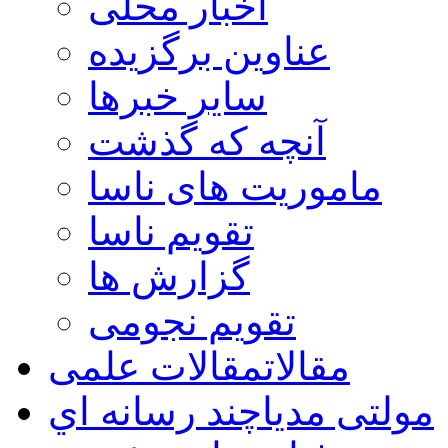
اخبار محلی
عناوین برگزیده
سایر خبرها
آنچه که گذشت
ماموریت های ناسا
تقویم ناسا
گزارش ها
تقویم نجومی
مقالات
مقالات علمی
مولتی مدیا
چند رسانه اي