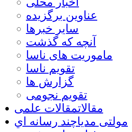
اخبار محلی
عناوین برگزیده
سایر خبرها
آنچه که گذشت
ماموریت های ناسا
تقویم ناسا
گزارش ها
تقویم نجومی
مقالات
مقالات علمی
مولتی مدیا
چند رسانه اي