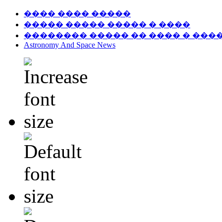
���� ���� �����
����� ����� ����� � ����
�������� ����� �� ���� � ���
Astronomy And Space News