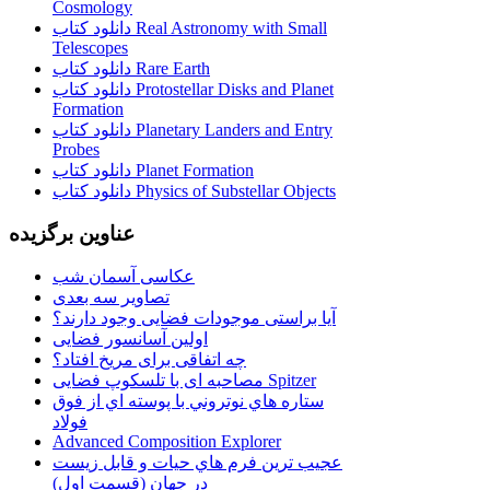
Cosmology
دانلود کتاب Real Astronomy with Small
Telescopes
دانلود کتاب Rare Earth
دانلود کتاب Protostellar Disks and Planet
Formation
دانلود کتاب Planetary Landers and Entry
Probes
دانلود کتاب Planet Formation
دانلود کتاب Physics of Substellar Objects
عناوین برگزیده
عکاسی آسمان شب
تصاویر سه بعدی
آیا براستی موجودات فضایی وجود دارند؟
اولین آسانسور فضایی
چه اتفاقی برای مریخ افتاد؟
مصاحبه ای با تلسکوپ فضایی Spitzer
ستاره هاي نوتروني با پوسته اي از فوق
فولاد
Advanced Composition Explorer
عجیب ترین فرم هاي حيات و قابل زيست
در جهان (قسمت اول)