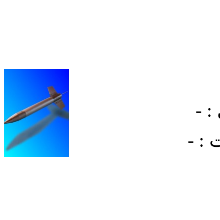
: -
: -