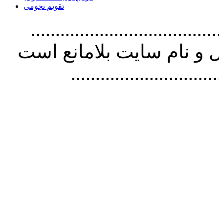
تقویم نجومی
................................. استفاده از
و نام سايت بلامانع است
..............................