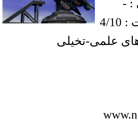
 -
4/1
ای علمی-تخیلی
www.n