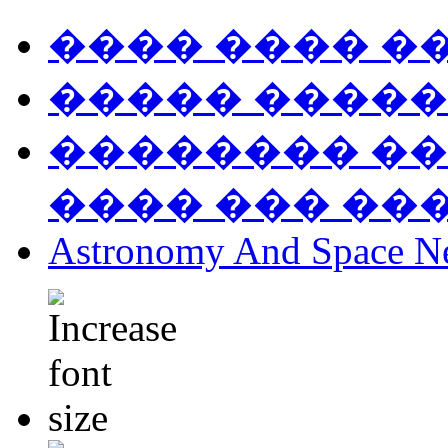
���� ���� �
����� �����
�������� ��
���� ��� ��
Astronomy And Space N