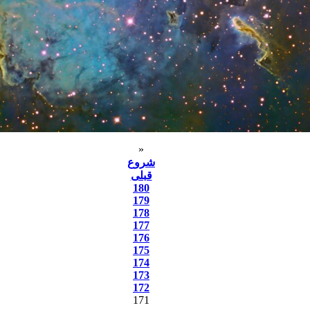
«
شروع
قبلی
180
179
178
177
176
175
174
173
172
171