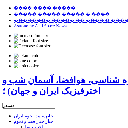
���� ���� �����
����� ����� ����� � ����
�������� ����� �� ���� � ���
Astronomy And Space News
ره شناسی، هوافضا، آسمان شب و
اخترفیزیک ایران و جهان) ؛
خانه
سایت نجوم ایران
اخبار
اخبار فضا و نجوم
اخبار ناسا