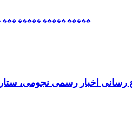
� ��� ����� ����� �����
اع رسانی اخبار رسمی نجومی، ستا