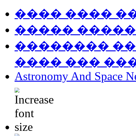
���� ���� �
����� �����
�������� ��
���� ��� ��
Astronomy And Space N