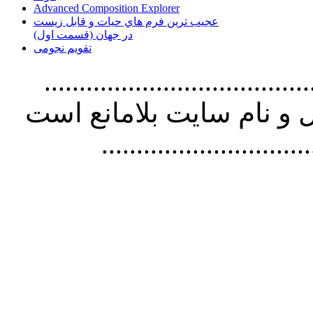
Advanced Composition Explorer
عجیب ترین فرم هاي حيات و قابل زيست
در جهان (قسمت اول)
تقویم نجومی
................................. استفاده از
و نام سايت بلامانع است
..............................