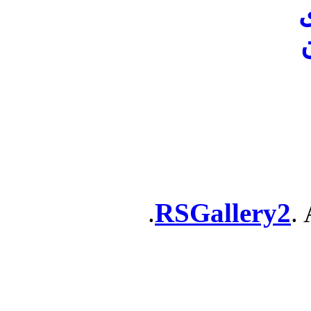
ن
RSGallery2
. 