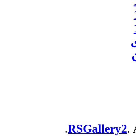
ن
RSGallery2
. 