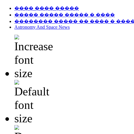
���� ���� �����
����� ����� ����� � ����
�������� ����� �� ���� � ���
Astronomy And Space News