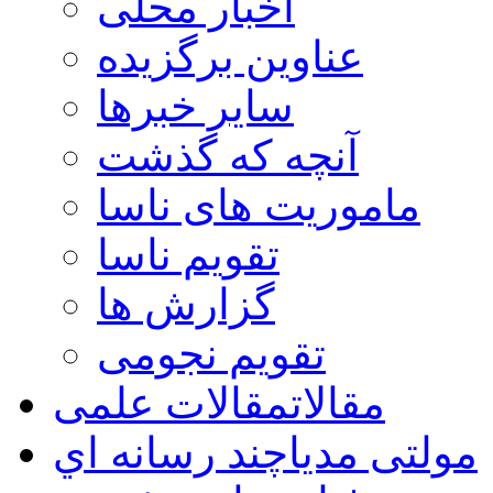
اخبار محلی
عناوین برگزیده
سایر خبرها
آنچه که گذشت
ماموریت های ناسا
تقویم ناسا
گزارش ها
تقویم نجومی
مقالات
مقالات علمی
مولتی مدیا
چند رسانه اي